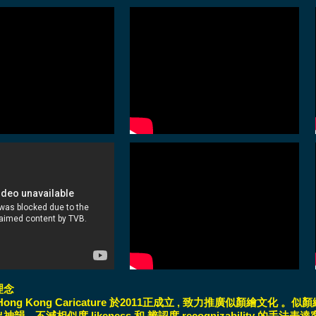
理念
ng Kong Caricature 於2011正成立 , 致力推廣似顏繪文化 。似顏繪
韻，不減相似度 likeness 和 辨認度 recognizability 的手