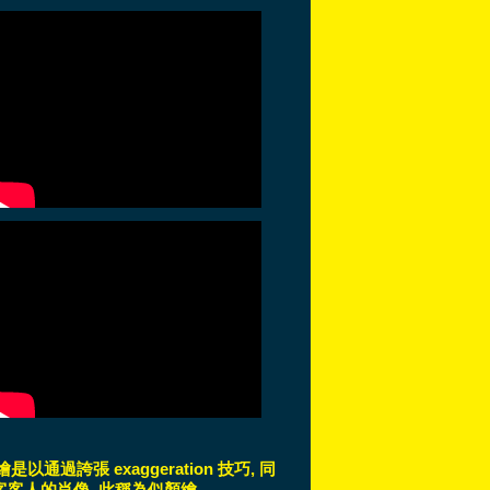
是以通過誇張 exaggeration 技巧, 同
法表達客客人的肖像, 此稱為似顏繪