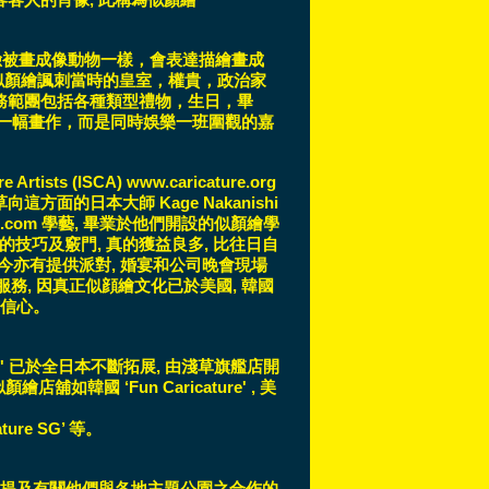
思。當人臉被畫成像動物一樣，會表達描繪畫成
要利用似顏繪諷刺當時的皇室，權貴，政治家
務範團包括各種類型禮物，生日，畢
一幅畫作，而是同時娛樂一班圍觀的嘉
tists (ISCA) www.caricature.org
方面的日本大師 Kage Nakanishi
japan.com 學藝, 畢業於他們開設的似顏繪學
教了我們這方面的技巧及竅門, 真的獲益良多, 比往日自
店至今亦有提供派對, 婚宴和公司晚會現場
 服務, 因真正似顔繪文化已於美國, 韓國
有信心。
Japan' 已於全日本不斷拓展, 由淺草旗艦店開
韓國 ‘Fun Caricature' , 美
cature SG’ 等。
流提及有關他們與各地主題公園之合作的