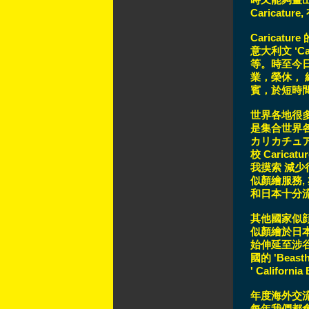
Caricat
Caricat
意大利文 ‘
等。時至今
業，榮休，
賓，於短時
世界各地很多人都在創
是集合世界各地
カリカチュア・ジ
校 Carica
我摸索 減少
似顏繪服務,
和日本十分
其他國家似
似顏繪於日本已
始伸延至涉谷,
國的 'Beasth
' Californi
年度海外交
每年我們都