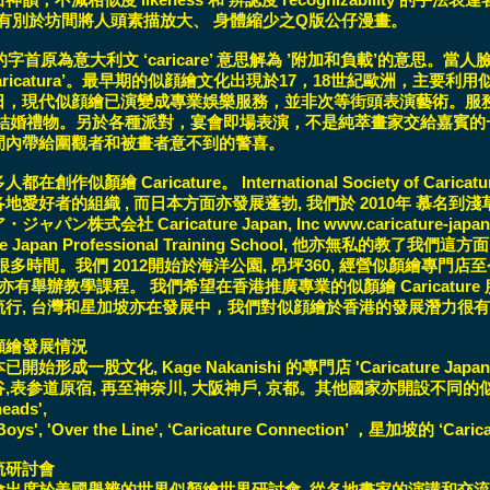
ure, 有別於坊間將人頭素描放大、 身體縮少之Q版公仔漫畫。
ure 的字首原為意大利文 ‘caricare’ 意思解為 ’附加和負載’的意
Caricatura’。最早期的似顔繪文化出現於17，18世紀歐洲，主
日，現代似顔繪已演變成專業娛樂服務，並非次等街頭表演藝術。服
 結婚禮物。另於各種派對，宴會即場表演，不是純萃畫家交給嘉賓的
間內帶給圍觀者和被畫者意不到的警喜。
作似顏繪 Caricature。 International Society of Caricature Ar
愛好者的組織 , 而日本方面亦發展蓬勃, 我們於 2010年 慕名到淺草向這
ャパン株式会社 Caricature Japan, Inc www.caricature-
ture Japan Professional Training School, 他亦無私的
很多時間。我們 2012開始於海洋公園, 昂坪360, 經營似顏繪專門
 亦有舉辦教學課程。 我們希望在香港推廣專業的似顏繪 Caricature
流行, 台灣和星加坡亦在發展中，我們對似顔繪於香港的發展潛力很
顔繪發展情況
開始形成一股文化, Kage Nakanishi 的專門店 'Caricature 
表参道原宿, 再至神奈川, 大阪神戶, 京都。其他國家亦開設不同的似顏繪店舖如
eads',
a Boys', 'Over the Line', ‘Caricature Connection’ ，星加坡的 ‘Cari
流研討會
會出席於美國舉辨的世界似顏繪世界研討會, 從各地畫家的演講和交