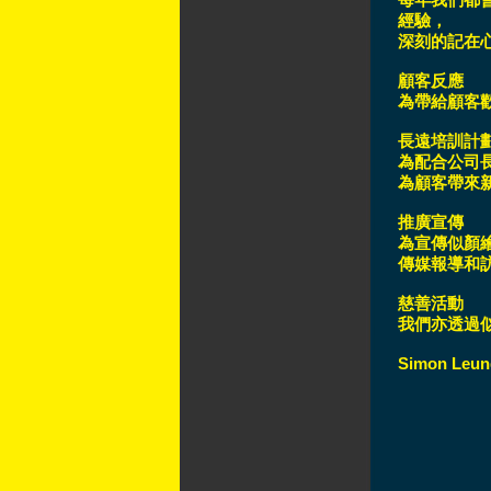
經驗，
深刻的記在心
顧客反應
為帶給顧客
長遠培訓計
為配合公司長
為顧客帶來
推廣宣傳
為宣傳似顏
傳媒報導和
慈善活動
我們亦透過
Simon Leun